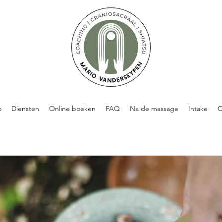
o
Diensten
Online boeken
FAQ
Na de massage
Intake
C