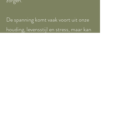
zorgen.
De spanning komt vaak voort uit onze
houding, levensstijl en stress, maar kan
ook een fysieke oorzaak hebben.
Lees
hier meer over de hoofd- nek- en
schoudermassage...
VOEDINGSADVIES
Ook jouw lichaam bevat
energiestromen die zowel Yin als Yang
kunnen zijn. Wanneer er een langdurig