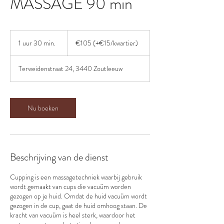
MASSAGE 90 min
€105
(+
1 uur 30 min.
1
€105 (+€15/kwartier)
€15/kwartier)
u
u
Terweidenstraat 24, 3440 Zoutleeuw
3
0
m
i
Nu boeken
n
.
Beschrijving van de dienst
Cupping is een massagetechniek waarbij gebruik
wordt gemaakt van cups die vacuüm worden
gezogen op je huid. Omdat de huid vacuüm wordt
gezogen in de cup, gaat de huid omhoog staan. De
kracht van vacuüm is heel sterk, waardoor het