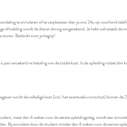
andeling te annuleren of te verplaatsen dien je ons 24u op voorhand telefo
ijdige afmelding wordt de dienst alsnog aangerekend. Je hebt wel steeds de
te sturen. Bedankt voor je begrip!
s is pas verzekerd na betaling van de totale kost. Is de opleiding volzet dan 
lesgever wordt de volledige kost (incl. het eventuele voorschot) binnen de 
 student, meer dan 4 weken voor de eerste opleidingsdag, wordt een annul
den. Bij annulatie door de student minder dan 4 weken voor de eerste opl