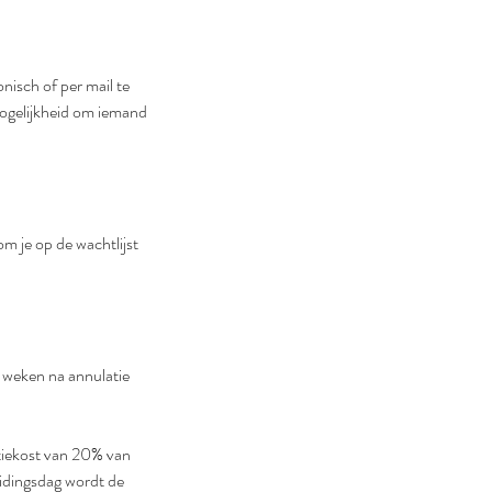
nisch of per mail te
 mogelijkheid om iemand
kom je op de wachtlijst
2 weken na annulatie
atiekost van 20% van
eidingsdag wordt de