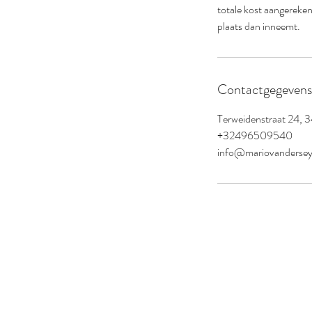
totale kost aangereken
plaats dan inneemt.
Contactgegevens
Terweidenstraat 24, 
+32496509540
info@mariovanderse
MARIO VANDER