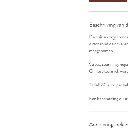
Beschrijving van 
De buik en orgaanmass
direct rond de navel 
meegenomen.
Stress, spanning, nega
Chinese techniek word
Tarief: 80 euro per b
Een behandeling duurt
Annuleringsbelei