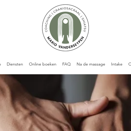
o
Diensten
Online boeken
FAQ
Na de massage
Intake
C