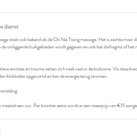
de dienst
age staat ook bekend als de Chi Nei Tsang massage. Het is zachte maar d
en de omliggende buikgebieden wordt gegeven en ook het diafragma of het 
tieve emoties en trauma zetten zich vaak vast in de buikzone. Via deze kra
en blokkades opgeruimd en kan de energie terug stromen.
ehandeling
 meestal een uur. Per kwartier extra wordt er een meerprijs van €15 aang
d