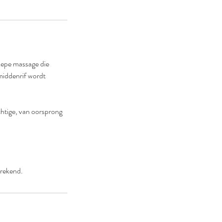
iepe massage die
middenrif wordt
chtige, van oorsprong
erekend.