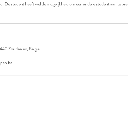
d. De student heeft wel de mogelijkheid om een andere student aan te bren
3440 Zoutleeuw, België
ypen.be
SEYPEN